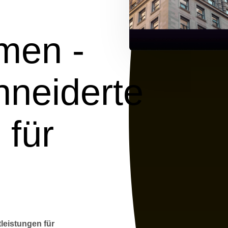
men -
neiderte
 für
leistungen für