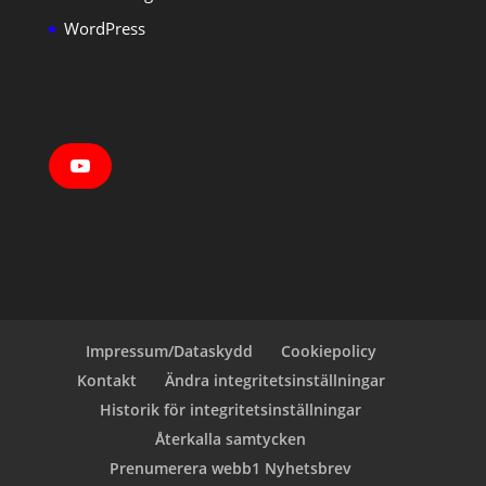
WordPress
Y
o
u
T
u
b
e
Impressum/Dataskydd
Cookiepolicy
Kontakt
Ändra integritetsinställningar
Historik för integritetsinställningar
Återkalla samtycken
Prenumerera webb1 Nyhetsbrev