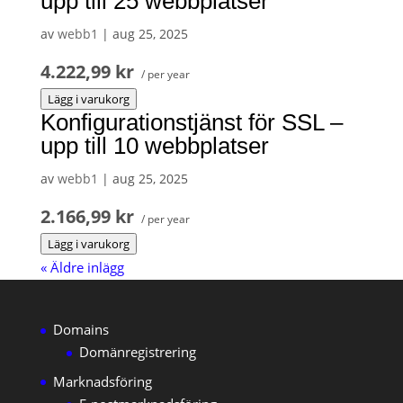
upp till 25 webbplatser
av
webb1
|
aug 25, 2025
4.222,99 kr
/ per year
Lägg i varukorg
Konfigurationstjänst för SSL –
upp till 10 webbplatser
av
webb1
|
aug 25, 2025
2.166,99 kr
/ per year
Lägg i varukorg
« Äldre inlägg
Domains
Domänregistrering
Marknadsföring