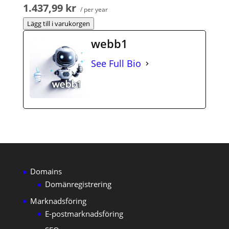
1.437,99 kr
/ per year
Lägg till i varukorgen
webb1
See Full Bio
Domains
Domänregistrering
Marknadsföring
E-postmarknadsföring