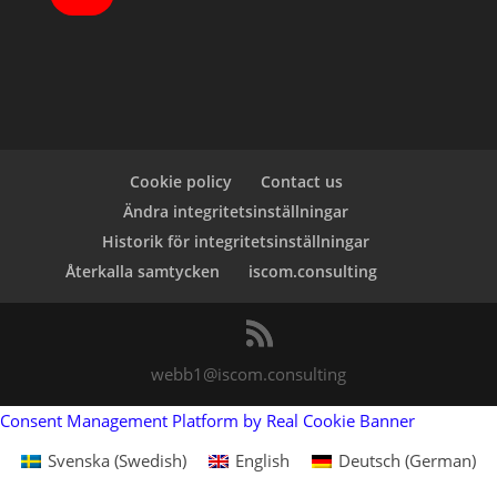
o
u
T
u
b
e
Cookie policy
Contact us
Ändra integritetsinställningar
Historik för integritetsinställningar
Återkalla samtycken
iscom.consulting
webb1@iscom.consulting
Consent Management Platform by Real Cookie Banner
Svenska
(
Swedish
)
English
Deutsch
(
German
)